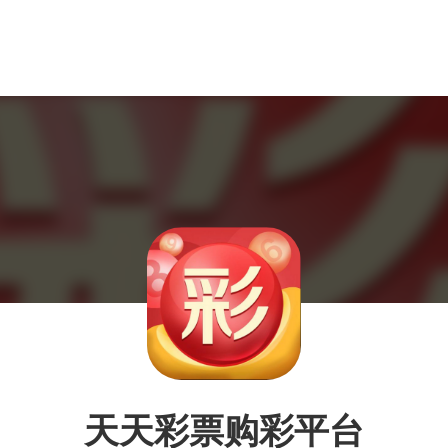
天天彩票购彩平台