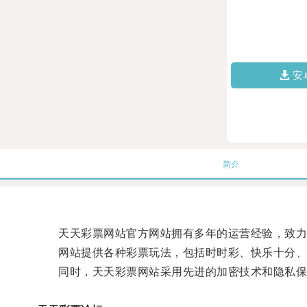
安
简介
天天彩票网站官方网站拥有多年的运营经验，致力
网站提供各种彩票玩法，包括时时彩、快乐十分、
同时，天天彩票网站采用先进的加密技术和隐私保