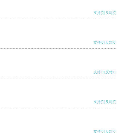
支持
[0]
反对
[0]
支持
[0]
反对
[0]
支持
[0]
反对
[0]
支持
[0]
反对
[0]
支持
[0]
反对
[0]