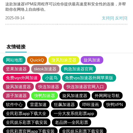
这款加速器VPM应用程序可以给你提供最高速度和安全性的连接，并帮
助你在网络上自由移动。
2025-09-14
支持
[0]
反对
[0]
友情链接
网站地图
QuickQ
旋风加速度器
旋风加速
坚果加速器
tiktok加速器
狗急加速器官网
免费vqn外网加速
小蓝鸟
免费vps加速器外网苹果版
旋风加速度器
快连加速器
快连加速器官网入口
原子加速器
快鸭加速器
旋风加速度器
外网网址导航
软件中心
雷霆加速
狂飙加速器
哔咔漫画
快鸭VPN
全民彩票app下载大全
一分大发系统彩票app
全民娱乐彩票下载安装
老品牌—全民彩票
全民彩票官网app下载安装
全民娱乐彩票下载安装