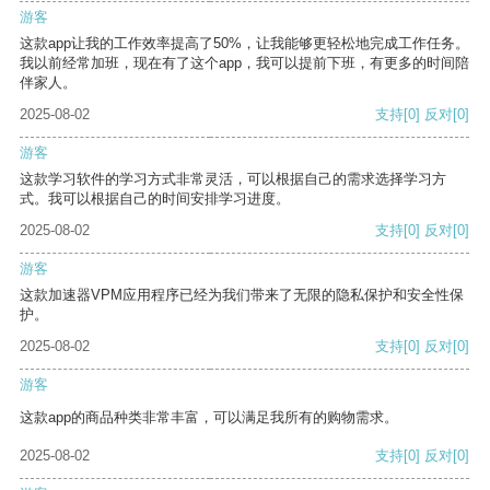
游客
这款app让我的工作效率提高了50%，让我能够更轻松地完成工作任务。
我以前经常加班，现在有了这个app，我可以提前下班，有更多的时间陪
伴家人。
2025-08-02
支持
[0]
反对
[0]
游客
这款学习软件的学习方式非常灵活，可以根据自己的需求选择学习方
式。我可以根据自己的时间安排学习进度。
2025-08-02
支持
[0]
反对
[0]
游客
这款加速器VPM应用程序已经为我们带来了无限的隐私保护和安全性保
护。
2025-08-02
支持
[0]
反对
[0]
游客
这款app的商品种类非常丰富，可以满足我所有的购物需求。
2025-08-02
支持
[0]
反对
[0]