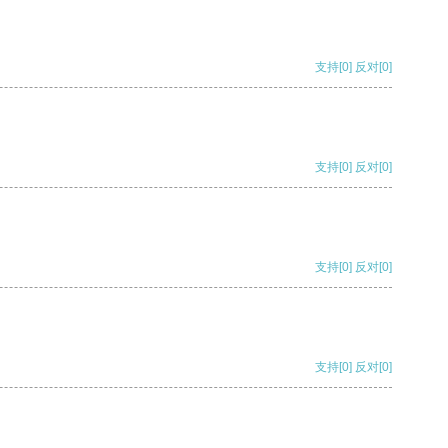
支持
[0]
反对
[0]
支持
[0]
反对
[0]
支持
[0]
反对
[0]
支持
[0]
反对
[0]