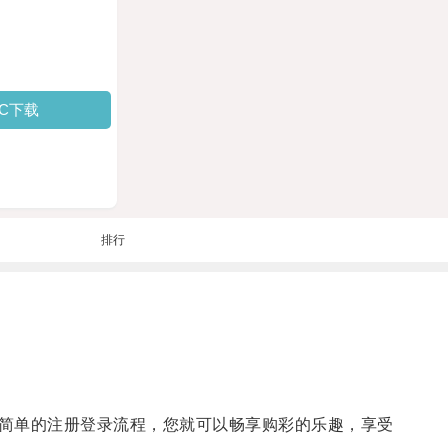
PC下载
排行
简单的注册登录流程，您就可以畅享购彩的乐趣，享受