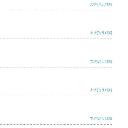
支持
[0]
反对
[0]
支持
[0]
反对
[0]
支持
[0]
反对
[0]
支持
[0]
反对
[0]
支持
[0]
反对
[0]