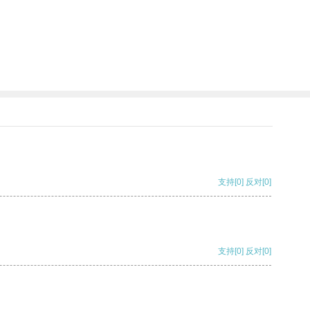
支持
[0]
反对
[0]
支持
[0]
反对
[0]