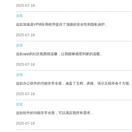
2025-07-18
游客
这款加速器VPM应用程序提供了顶级的安全性和隐私保护。
2025-07-18
游客
这款app的社区氛围很温馨，让我能够感受到家的温暖。
2025-07-18
游客
这款办公软件的功能非常全面，涵盖了文档、表格、演示文稿等各个方面
2025-07-18
游客
这款软件的功能非常全面，可以满足我所有需求。
2025-07-18