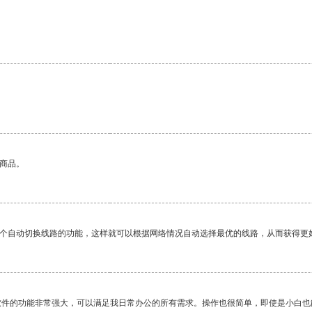
的商品。
一个自动切换线路的功能，这样就可以根据网络情况自动选择最优的线路，从而获得更
软件的功能非常强大，可以满足我日常办公的所有需求。操作也很简单，即使是小白也