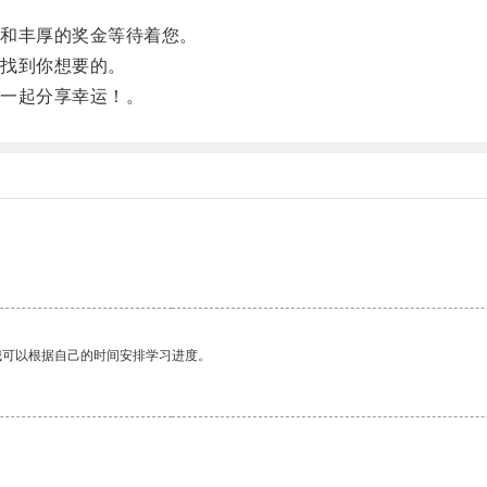
和丰厚的奖金等待着您。
找到你想要的。
一起分享幸运！。
我可以根据自己的时间安排学习进度。