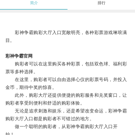
简介
排行
彩神争霸购彩大厅入口宽敞明亮，各种彩票游戏琳琅满
目。
彩神争霸官网
购彩者可以在这里购买各种彩票，包括双色球、福利彩
票等多种选择。
在这里，购彩者可以自由选择心仪的彩票号码，并投入
金币，期待中奖的惊喜。
此外，购彩大厅还提供便捷的购彩服务和兑奖窗口，让
购彩者享受到便利和舒适的购彩体验。
无论是追求刺激和娱乐，还是希望改变命运，彩神争霸
购彩大厅入口都是购彩者不可错过的地方。
做一个聪明的购彩者，从彩神争霸购彩大厅入口开
始！。