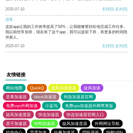
2025-07-10
支持
[0]
反对
[0]
游客
这款app让我的工作效率提高了50%，让我能够更轻松地完成工作任务。
我以前经常加班，现在有了这个app，我可以提前下班，有更多的时间陪
伴家人。
2025-07-10
支持
[0]
反对
[0]
友情链接
网站地图
QuickQ
旋风加速度器
旋风加速
坚果加速器
tiktok加速器
狗急加速器官网
免费vqn外网加速
小蓝鸟
免费vps加速器外网苹果版
旋风加速度器
快连加速器
快连加速器官网入口
原子加速器
快鸭加速器
旋风加速度器
外网网址导航
软件中心
雷霆加速
狂飙加速器
哔咔漫画
快鸭VPN