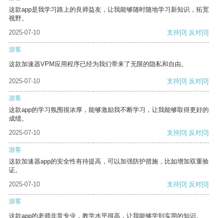
这款app是我学习路上的良师益友，让我能够随时随地学习新知识，拓宽
视野。
2025-07-10
支持
[0]
反对
[0]
游客
这款加速器VPM应用程序已经为我们带来了无限的隐私和自由。
2025-07-10
支持
[0]
反对
[0]
游客
这款app的学习氛围很浓厚，能够激励我不断学习，让我能够取得更好的
成绩。
2025-07-10
支持
[0]
反对
[0]
游客
这款加速器app的安全性有待提高，可以加强防护措施，比如增加双重验
证。
2025-07-10
支持
[0]
反对
[0]
游客
这款app的老师非常专业，教学水平很高，让我能够学到实用的知识。