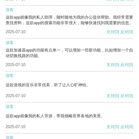
游客
这款app就像我的私人助理，随时随地为我的办公提供帮助。我经常需要
查找资料，这款app的搜索功能非常强大，能够快速找到我需要的信息。
2025-07-10
支持
[0]
反对
[0]
游客
这款加速器app的功能有点单一，可以增加一些新功能，比如增加一个自
动切换线路的功能。
2025-07-10
支持
[0]
反对
[0]
游客
这款游戏的音乐非常优美，听了让人心旷神怡。
2025-07-10
支持
[0]
反对
[0]
游客
这款app就像我的私人导游，带我领略世界各地的美景。
2025-07-10
支持
[0]
反对
[0]
游客