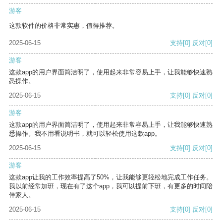
游客
这款软件的价格非常实惠，值得推荐。
2025-06-15
支持
[0]
反对
[0]
游客
这款app的用户界面简洁明了，使用起来非常容易上手，让我能够快速熟
悉操作。
2025-06-15
支持
[0]
反对
[0]
游客
这款app的用户界面简洁明了，使用起来非常容易上手，让我能够快速熟
悉操作。我不用看说明书，就可以轻松使用这款app。
2025-06-15
支持
[0]
反对
[0]
游客
这款app让我的工作效率提高了50%，让我能够更轻松地完成工作任务。
我以前经常加班，现在有了这个app，我可以提前下班，有更多的时间陪
伴家人。
2025-06-15
支持
[0]
反对
[0]