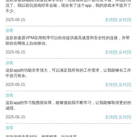
况了。我以前玩游戏经常会输，现在有了这个app，我的游戏水平提升了
不少。
2025-06-15
支持
[0]
反对
[0]
游客
这款加速器VPM应用程序可以给你提供最高速度和安全性的连接，并帮
助你在网络上自由移动。
2025-06-15
支持
[0]
反对
[0]
游客
这款app的功能非常强大，可以满足我所有的工作需求，让我能够在工作
中游刃有余。
2025-06-15
支持
[0]
反对
[0]
游客
这款app的学习氛围很浓厚，能够激励我不断学习，让我能够取得更好的
成绩。
2025-06-15
支持
[0]
反对
[0]
游客
这款游戏非常好玩，画面精美，玩法丰富。