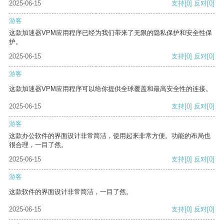
2025-06-15
支持
[0]
反对
[0]
游客
这款加速器VPM应用程序已经为我们带来了无限的隐私保护和安全性保
护。
2025-06-15
支持
[0]
反对
[0]
游客
这款加速器VPM应用程序可以给你提供全球覆盖和最高安全性的连接。
2025-06-15
支持
[0]
反对
[0]
游客
这款办公软件的界面设计非常简洁，使用起来非常方便。功能的布局也
很合理，一目了然。
2025-06-15
支持
[0]
反对
[0]
游客
这款软件的界面设计非常简洁，一目了然。
2025-06-15
支持
[0]
反对
[0]