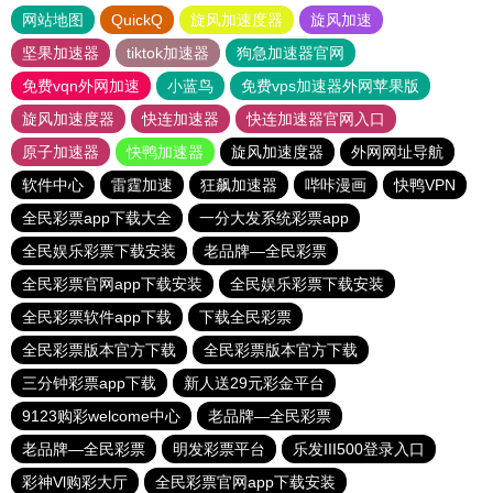
网站地图
QuickQ
旋风加速度器
旋风加速
坚果加速器
tiktok加速器
狗急加速器官网
免费vqn外网加速
小蓝鸟
免费vps加速器外网苹果版
旋风加速度器
快连加速器
快连加速器官网入口
原子加速器
快鸭加速器
旋风加速度器
外网网址导航
软件中心
雷霆加速
狂飙加速器
哔咔漫画
快鸭VPN
全民彩票app下载大全
一分大发系统彩票app
全民娱乐彩票下载安装
老品牌—全民彩票
全民彩票官网app下载安装
全民娱乐彩票下载安装
全民彩票软件app下载
下载全民彩票
全民彩票版本官方下载
全民彩票版本官方下载
三分钟彩票app下载
新人送29元彩金平台
9123购彩welcome中心
老品牌—全民彩票
老品牌—全民彩票
明发彩票平台
乐发III500登录入口
彩神Vl购彩大厅
全民彩票官网app下载安装