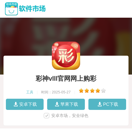
彩神vlll官网网上购彩
工具
|
时间：2025-05-27
|
安卓下载
苹果下载
PC下载
安卓市场，安全绿色