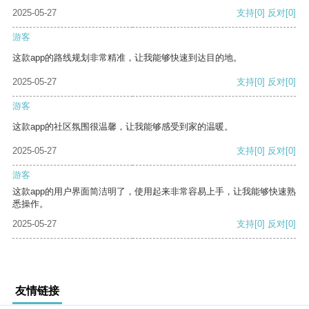
2025-05-27
支持
[0]
反对
[0]
游客
这款app的路线规划非常精准，让我能够快速到达目的地。
2025-05-27
支持
[0]
反对
[0]
游客
这款app的社区氛围很温馨，让我能够感受到家的温暖。
2025-05-27
支持
[0]
反对
[0]
游客
这款app的用户界面简洁明了，使用起来非常容易上手，让我能够快速熟
悉操作。
2025-05-27
支持
[0]
反对
[0]
友情链接