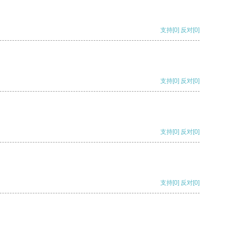
支持
[0]
反对
[0]
支持
[0]
反对
[0]
支持
[0]
反对
[0]
支持
[0]
反对
[0]