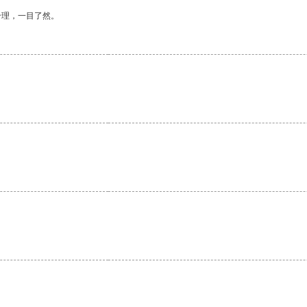
合理，一目了然。