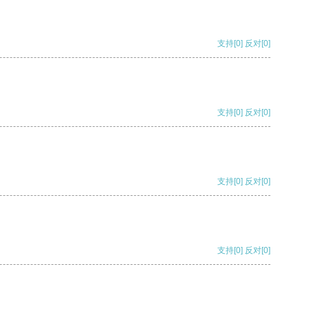
支持
[0]
反对
[0]
支持
[0]
反对
[0]
支持
[0]
反对
[0]
支持
[0]
反对
[0]