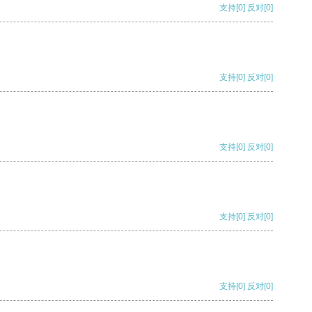
支持
[0]
反对
[0]
支持
[0]
反对
[0]
支持
[0]
反对
[0]
支持
[0]
反对
[0]
支持
[0]
反对
[0]