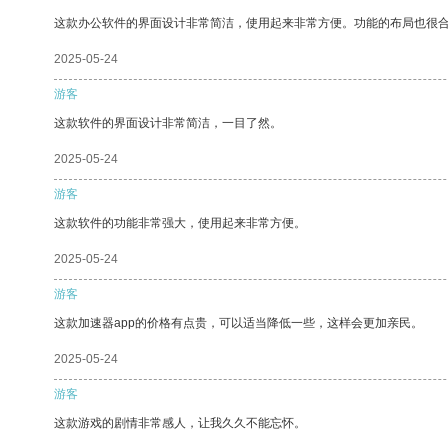
这款办公软件的界面设计非常简洁，使用起来非常方便。功能的布局也很
2025-05-24
游客
这款软件的界面设计非常简洁，一目了然。
2025-05-24
游客
这款软件的功能非常强大，使用起来非常方便。
2025-05-24
游客
这款加速器app的价格有点贵，可以适当降低一些，这样会更加亲民。
2025-05-24
游客
这款游戏的剧情非常感人，让我久久不能忘怀。