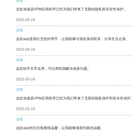
游客
这款加速器VPM应用程序已经为我们带来了无限的隐私和安全性保护。
2025-05-24
游客
这款app是我社交的好帮手，让我能够与朋友保持联系，分享生活点滴。
2025-05-24
游客
这款软件非常实用，可以帮助我解决很多问题。
2025-05-24
游客
这款加速器VPM应用程序已经为我们带来了无限的隐私保护和安全性保护
2025-05-24
游客
这款app的社区氛围很温馨，让我能够感受到家的温暖。