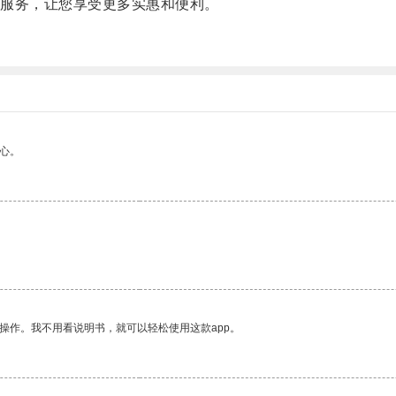
服务，让您享受更多实惠和便利。
心。
操作。我不用看说明书，就可以轻松使用这款app。