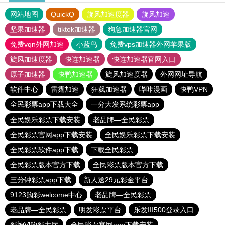
网站地图
QuickQ
旋风加速度器
旋风加速
坚果加速器
tiktok加速器
狗急加速器官网
免费vqn外网加速
小蓝鸟
免费vps加速器外网苹果版
旋风加速度器
快连加速器
快连加速器官网入口
原子加速器
快鸭加速器
旋风加速度器
外网网址导航
软件中心
雷霆加速
狂飙加速器
哔咔漫画
快鸭VPN
全民彩票app下载大全
一分大发系统彩票app
全民娱乐彩票下载安装
老品牌—全民彩票
全民彩票官网app下载安装
全民娱乐彩票下载安装
全民彩票软件app下载
下载全民彩票
全民彩票版本官方下载
全民彩票版本官方下载
三分钟彩票app下载
新人送29元彩金平台
9123购彩welcome中心
老品牌—全民彩票
老品牌—全民彩票
明发彩票平台
乐发III500登录入口