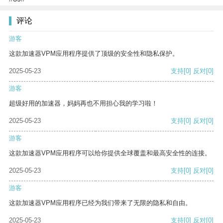
评论
游客
这款加速器VPM应用程序提供了顶级的安全性和隐私保护。
2025-05-23
支持
[0]
反对
[0]
游客
超级好用的加速器，妈妈再也不用担心我的学习啦！
2025-05-23
支持
[0]
反对
[0]
游客
这款加速器VPM应用程序可以给你提供全球覆盖和最高安全性的连接。
2025-05-23
支持
[0]
反对
[0]
游客
这款加速器VPM应用程序已经为我们带来了无限的隐私和自由。
2025-05-23
支持
[0]
反对
[0]