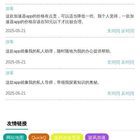
游客
这款加速器app的价格有点贵，可以适当降低一些。我个人觉得，一款加
速器app的价格应该在50元以下才比较合理。
2025-05-21
支持
[0]
反对
[0]
游客
这款app就像我的私人助理，随时随地为我的办公提供帮助。
2025-05-21
支持
[0]
反对
[0]
游客
这款app就像我的私人导师，带领我探索知识的奥秘。
2025-05-21
支持
[0]
反对
[0]
友情链接
网站地图
QuickQ
旋风加速度器
旋风加速