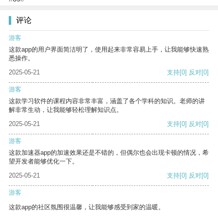
评论
游客
这款app的用户界面简洁明了，使用起来非常容易上手，让我能够快速熟
悉操作。
2025-05-21
支持
[0]
反对
[0]
游客
这款学习软件的课程内容非常丰富，涵盖了各个学科的知识。老师的讲
解非常生动，让我能够轻松理解知识点。
2025-05-21
支持
[0]
反对
[0]
游客
这款加速器app的加速效果还是不错的，但偶尔也会出现卡顿的情况，希
望开发者能够优化一下。
2025-05-21
支持
[0]
反对
[0]
游客
这款app的社区氛围很温馨，让我能够感受到家的温暖。