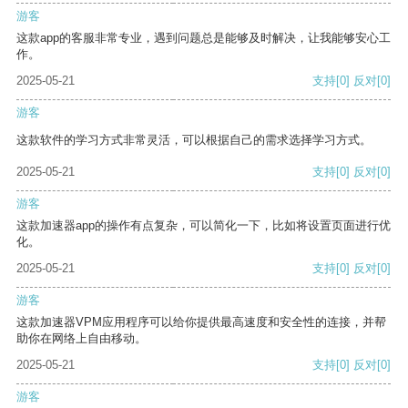
游客
这款app的客服非常专业，遇到问题总是能够及时解决，让我能够安心工
作。
2025-05-21
支持
[0]
反对
[0]
游客
这款软件的学习方式非常灵活，可以根据自己的需求选择学习方式。
2025-05-21
支持
[0]
反对
[0]
游客
这款加速器app的操作有点复杂，可以简化一下，比如将设置页面进行优
化。
2025-05-21
支持
[0]
反对
[0]
游客
这款加速器VPM应用程序可以给你提供最高速度和安全性的连接，并帮
助你在网络上自由移动。
2025-05-21
支持
[0]
反对
[0]
游客