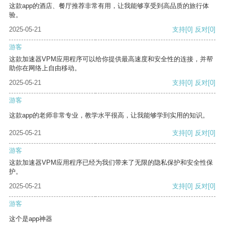
这款app的酒店、餐厅推荐非常有用，让我能够享受到高品质的旅行体
验。
2025-05-21
支持
[0]
反对
[0]
游客
这款加速器VPM应用程序可以给你提供最高速度和安全性的连接，并帮
助你在网络上自由移动。
2025-05-21
支持
[0]
反对
[0]
游客
这款app的老师非常专业，教学水平很高，让我能够学到实用的知识。
2025-05-21
支持
[0]
反对
[0]
游客
这款加速器VPM应用程序已经为我们带来了无限的隐私保护和安全性保
护。
2025-05-21
支持
[0]
反对
[0]
游客
这个是app神器