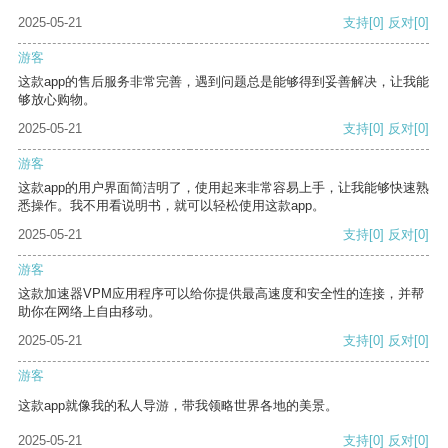
2025-05-21
支持
[0]
反对
[0]
游客
这款app的售后服务非常完善，遇到问题总是能够得到妥善解决，让我能
够放心购物。
2025-05-21
支持
[0]
反对
[0]
游客
这款app的用户界面简洁明了，使用起来非常容易上手，让我能够快速熟
悉操作。我不用看说明书，就可以轻松使用这款app。
2025-05-21
支持
[0]
反对
[0]
游客
这款加速器VPM应用程序可以给你提供最高速度和安全性的连接，并帮
助你在网络上自由移动。
2025-05-21
支持
[0]
反对
[0]
游客
这款app就像我的私人导游，带我领略世界各地的美景。
2025-05-21
支持
[0]
反对
[0]