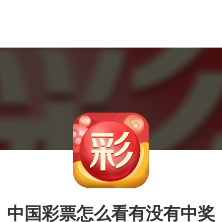
中国彩票怎么看有没有中奖