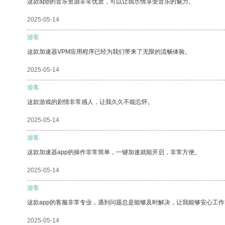
这款app的音乐资源非常优质，可以让我尽情享受音乐的魅力。
2025-05-14
游客
这款加速器VPM应用程序已经为我们带来了无限的流畅体验。
2025-05-14
游客
这款游戏的剧情非常感人，让我久久不能忘怀。
2025-05-14
游客
这款加速器app的操作非常简单，一键加速就能开启，非常方便。
2025-05-14
游客
这款app的客服非常专业，遇到问题总是能够及时解决，让我能够安心工作
2025-05-14