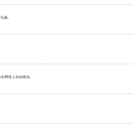
有玩腻。
你在网络上自由移动。
。