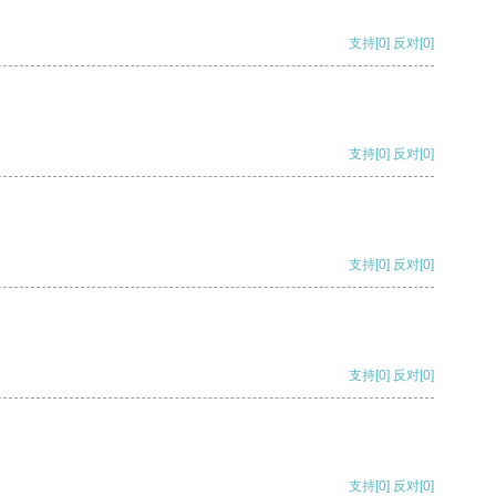
支持
[0]
反对
[0]
支持
[0]
反对
[0]
支持
[0]
反对
[0]
支持
[0]
反对
[0]
支持
[0]
反对
[0]