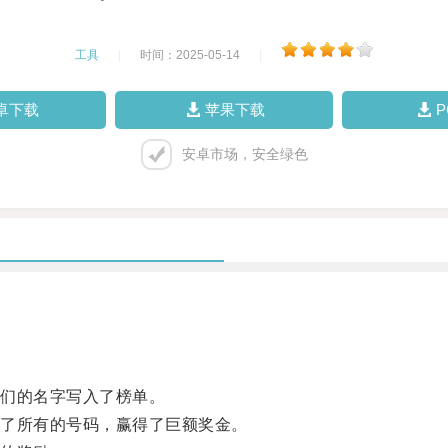
工具
|
时间：2025-05-14
|
卓下载
苹果下载
安卓市场，安全绿色
们的名字写入了榜单。
了所有的号码，赢得了巨额奖金。