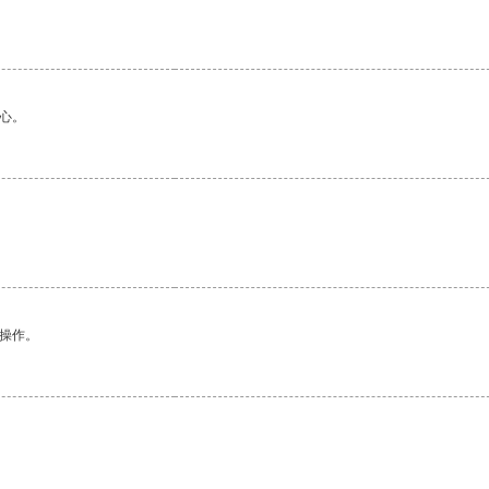
心。
悉操作。