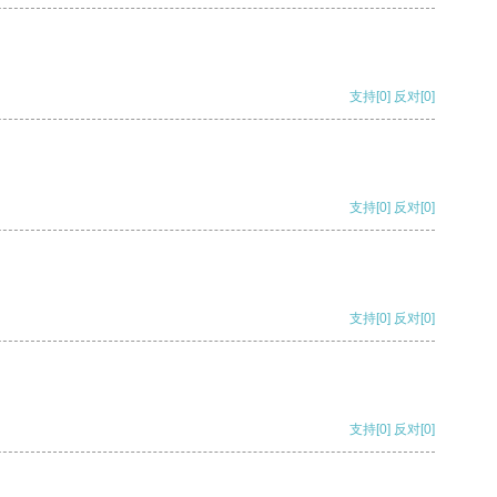
支持
[0]
反对
[0]
支持
[0]
反对
[0]
支持
[0]
反对
[0]
支持
[0]
反对
[0]