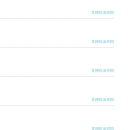
支持
[0]
反对
[0]
支持
[0]
反对
[0]
支持
[0]
反对
[0]
支持
[0]
反对
[0]
支持
[0]
反对
[0]