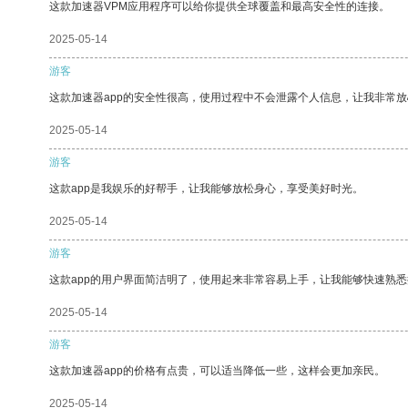
这款加速器VPM应用程序可以给你提供全球覆盖和最高安全性的连接。
2025-05-14
游客
这款加速器app的安全性很高，使用过程中不会泄露个人信息，让我非常放
2025-05-14
游客
这款app是我娱乐的好帮手，让我能够放松身心，享受美好时光。
2025-05-14
游客
这款app的用户界面简洁明了，使用起来非常容易上手，让我能够快速熟
2025-05-14
游客
这款加速器app的价格有点贵，可以适当降低一些，这样会更加亲民。
2025-05-14