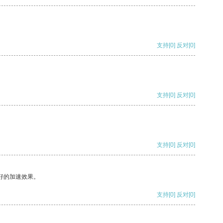
支持
[0]
反对
[0]
支持
[0]
反对
[0]
支持
[0]
反对
[0]
好的加速效果。
支持
[0]
反对
[0]