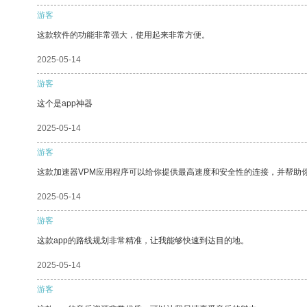
游客
这款软件的功能非常强大，使用起来非常方便。
2025-05-14
游客
这个是app神器
2025-05-14
游客
这款加速器VPM应用程序可以给你提供最高速度和安全性的连接，并帮助
2025-05-14
游客
这款app的路线规划非常精准，让我能够快速到达目的地。
2025-05-14
游客