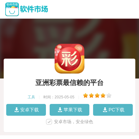
亚洲彩票最信赖的平台
工具
|
时间：2025-05-05
|
安卓下载
苹果下载
PC下载
安卓市场，安全绿色