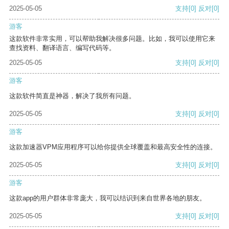
2025-05-05
支持
[0]
反对
[0]
游客
这款软件非常实用，可以帮助我解决很多问题。比如，我可以使用它来
查找资料、翻译语言、编写代码等。
2025-05-05
支持
[0]
反对
[0]
游客
这款软件简直是神器，解决了我所有问题。
2025-05-05
支持
[0]
反对
[0]
游客
这款加速器VPM应用程序可以给你提供全球覆盖和最高安全性的连接。
2025-05-05
支持
[0]
反对
[0]
游客
这款app的用户群体非常庞大，我可以结识到来自世界各地的朋友。
2025-05-05
支持
[0]
反对
[0]