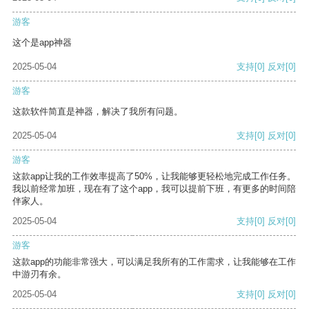
游客
这个是app神器
2025-05-04
支持
[0]
反对
[0]
游客
这款软件简直是神器，解决了我所有问题。
2025-05-04
支持
[0]
反对
[0]
游客
这款app让我的工作效率提高了50%，让我能够更轻松地完成工作任务。
我以前经常加班，现在有了这个app，我可以提前下班，有更多的时间陪
伴家人。
2025-05-04
支持
[0]
反对
[0]
游客
这款app的功能非常强大，可以满足我所有的工作需求，让我能够在工作
中游刃有余。
2025-05-04
支持
[0]
反对
[0]