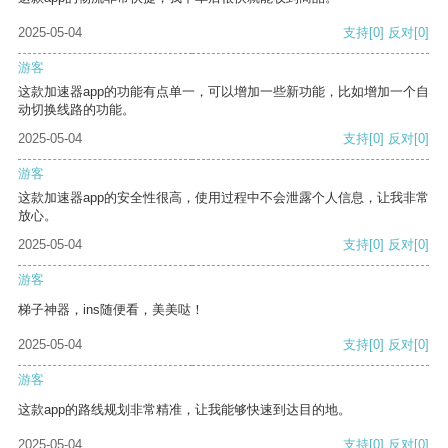
2025-05-04
支持
[0]
反对
[0]
游客
这款加速器app的功能有点单一，可以增加一些新功能，比如增加一个自
动切换线路的功能。
2025-05-04
支持
[0]
反对
[0]
游客
这款加速器app的安全性很高，使用过程中不会泄露个人信息，让我非常
放心。
2025-05-04
支持
[0]
反对
[0]
游客
梯子神器，ins随便看，美美哒！
2025-05-04
支持
[0]
反对
[0]
游客
这款app的路线规划非常精准，让我能够快速到达目的地。
2025-05-04
支持
[0]
反对
[0]