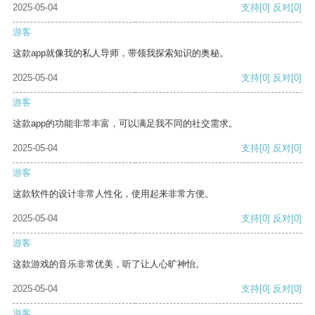
2025-05-04
支持
[0]
反对
[0]
游客
这款app就像我的私人导师，带领我探索知识的奥秘。
2025-05-04
支持
[0]
反对
[0]
游客
这款app的功能非常丰富，可以满足我不同的社交需求。
2025-05-04
支持
[0]
反对
[0]
游客
这款软件的设计非常人性化，使用起来非常方便。
2025-05-04
支持
[0]
反对
[0]
游客
这款游戏的音乐非常优美，听了让人心旷神怡。
2025-05-04
支持
[0]
反对
[0]
游客