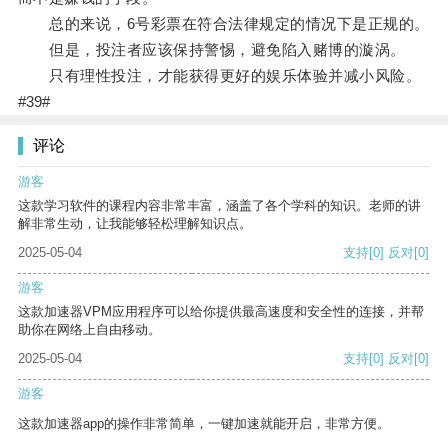
总的来说，6号彩票在符合法律规定的情况下是正规的。
但是，投注者应该保持警惕，避免陷入赌博的漩涡。
只有理性投注，才能获得更好的娱乐体验并减小风险。
#39#
评论
游客
这款学习软件的课程内容非常丰富，涵盖了各个学科的知识。老师的讲
解非常生动，让我能够轻松理解知识点。
2025-05-04
支持
[0]
反对
[0]
游客
这款加速器VPM应用程序可以给你提供最高速度和安全性的连接，并帮
助你在网络上自由移动。
2025-05-04
支持
[0]
反对
[0]
游客
这款加速器app的操作非常简单，一键加速就能开启，非常方便。