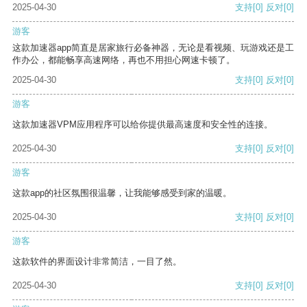
2025-04-30
支持
[0]
反对
[0]
游客
这款加速器app简直是居家旅行必备神器，无论是看视频、玩游戏还是工
作办公，都能畅享高速网络，再也不用担心网速卡顿了。
2025-04-30
支持
[0]
反对
[0]
游客
这款加速器VPM应用程序可以给你提供最高速度和安全性的连接。
2025-04-30
支持
[0]
反对
[0]
游客
这款app的社区氛围很温馨，让我能够感受到家的温暖。
2025-04-30
支持
[0]
反对
[0]
游客
这款软件的界面设计非常简洁，一目了然。
2025-04-30
支持
[0]
反对
[0]