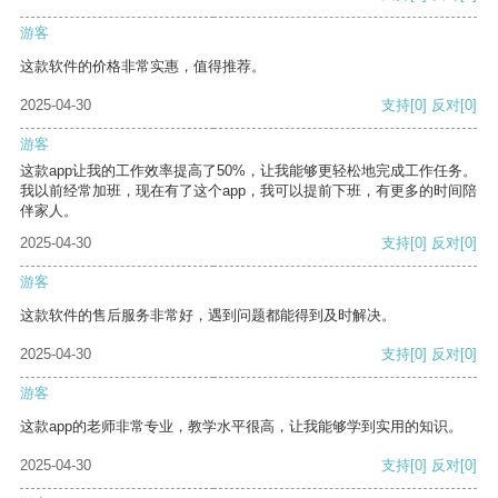
游客
这款软件的价格非常实惠，值得推荐。
2025-04-30
支持
[0]
反对
[0]
游客
这款app让我的工作效率提高了50%，让我能够更轻松地完成工作任务。
我以前经常加班，现在有了这个app，我可以提前下班，有更多的时间陪
伴家人。
2025-04-30
支持
[0]
反对
[0]
游客
这款软件的售后服务非常好，遇到问题都能得到及时解决。
2025-04-30
支持
[0]
反对
[0]
游客
这款app的老师非常专业，教学水平很高，让我能够学到实用的知识。
2025-04-30
支持
[0]
反对
[0]