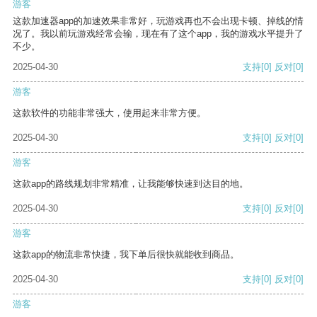
游客
这款加速器app的加速效果非常好，玩游戏再也不会出现卡顿、掉线的情
况了。我以前玩游戏经常会输，现在有了这个app，我的游戏水平提升了
不少。
2025-04-30
支持
[0]
反对
[0]
游客
这款软件的功能非常强大，使用起来非常方便。
2025-04-30
支持
[0]
反对
[0]
游客
这款app的路线规划非常精准，让我能够快速到达目的地。
2025-04-30
支持
[0]
反对
[0]
游客
这款app的物流非常快捷，我下单后很快就能收到商品。
2025-04-30
支持
[0]
反对
[0]
游客