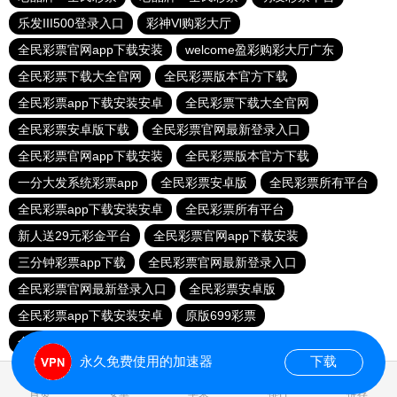
乐发III500登录入口
彩神Vl购彩大厅
全民彩票官网app下载安装
welcome盈彩购彩大厅广东
全民彩票下载大全官网
全民彩票版本官方下载
全民彩票app下载安装安卓
全民彩票下载大全官网
全民彩票安卓版下载
全民彩票官网最新登录入口
全民彩票官网app下载安装
全民彩票版本官方下载
一分大发系统彩票app
全民彩票安卓版
全民彩票所有平台
全民彩票app下载安装安卓
全民彩票所有平台
新人送29元彩金平台
全民彩票官网app下载安装
三分钟彩票app下载
全民彩票官网最新登录入口
全民彩票官网最新登录入口
全民彩票安卓版
全民彩票app下载安装安卓
原版699彩票
全民彩票平台是真的吗
永久免费使用的加速器
下载
0.021874s
首页
安卓
苹果
排行
推荐