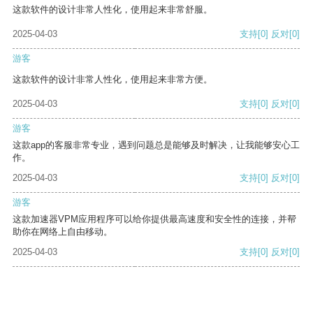
这款软件的设计非常人性化，使用起来非常舒服。
2025-04-03
支持
[0]
反对
[0]
游客
这款软件的设计非常人性化，使用起来非常方便。
2025-04-03
支持
[0]
反对
[0]
游客
这款app的客服非常专业，遇到问题总是能够及时解决，让我能够安心工
作。
2025-04-03
支持
[0]
反对
[0]
游客
这款加速器VPM应用程序可以给你提供最高速度和安全性的连接，并帮
助你在网络上自由移动。
2025-04-03
支持
[0]
反对
[0]