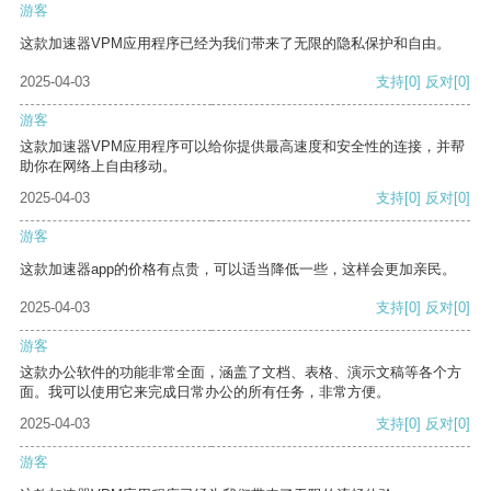
游客
这款加速器VPM应用程序已经为我们带来了无限的隐私保护和自由。
2025-04-03
支持
[0]
反对
[0]
游客
这款加速器VPM应用程序可以给你提供最高速度和安全性的连接，并帮
助你在网络上自由移动。
2025-04-03
支持
[0]
反对
[0]
游客
这款加速器app的价格有点贵，可以适当降低一些，这样会更加亲民。
2025-04-03
支持
[0]
反对
[0]
游客
这款办公软件的功能非常全面，涵盖了文档、表格、演示文稿等各个方
面。我可以使用它来完成日常办公的所有任务，非常方便。
2025-04-03
支持
[0]
反对
[0]
游客