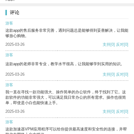
评论
游客
这款app的售后服务非常完善，遇到问题总是能够得到妥善解决，让我能
够放心购物。
2025-03-26
支持
[0]
反对
[0]
游客
这款app的老师非常专业，教学水平很高，让我能够学到实用的知识。
2025-03-26
支持
[0]
反对
[0]
游客
我一直在寻找一款功能强大、操作简单的办公软件，终于找到了它。这
款软件的功能非常强大，可以满足我日常办公的所有需求。操作也很简
单，即使是小白也能快速上手。
2025-03-26
支持
[0]
反对
[0]
游客
这款加速器VPM应用程序可以给你提供最高速度和安全性的连接，并帮