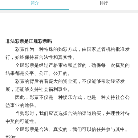
简介
排行
非法彩票是正规彩票吗
彩票作为一种特殊的购彩方式，由国家监管机构批准发
行，始终保持着合法性和真实性。
全民彩票是经过严格审核和监管的，确保每一次摇奖的
结果都是公平、公正、公开的。
彩票的背后有着庞大的资金流，不仅能够带动经济发
展，还能够支持社会福利事业。
因此，彩票不仅是一种娱乐方式，也是一种支持社会公
益事业的途径。
当购彩时，我们应该选择合法的渠道购买，并理性对待
中奖的可能性。
全民彩票是合法、真实的，我们可以信任并参与其中。
#39#