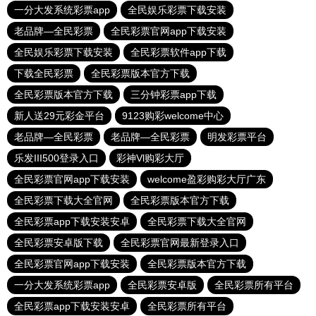
一分大发系统彩票app
全民娱乐彩票下载安装
老品牌—全民彩票
全民彩票官网app下载安装
全民娱乐彩票下载安装
全民彩票软件app下载
下载全民彩票
全民彩票版本官方下载
全民彩票版本官方下载
三分钟彩票app下载
新人送29元彩金平台
9123购彩welcome中心
老品牌—全民彩票
老品牌—全民彩票
明发彩票平台
乐发III500登录入口
彩神Vl购彩大厅
全民彩票官网app下载安装
welcome盈彩购彩大厅广东
全民彩票下载大全官网
全民彩票版本官方下载
全民彩票app下载安装安卓
全民彩票下载大全官网
全民彩票安卓版下载
全民彩票官网最新登录入口
全民彩票官网app下载安装
全民彩票版本官方下载
一分大发系统彩票app
全民彩票安卓版
全民彩票所有平台
全民彩票app下载安装安卓
全民彩票所有平台