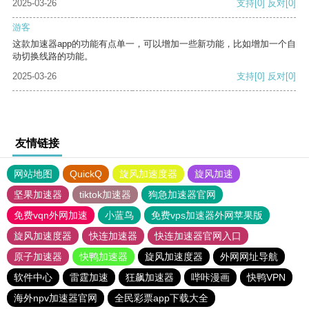
2025-03-26
支持
[0]
反对
[0]
游客
这款加速器app的功能有点单一，可以增加一些新功能，比如增加一个自
动切换线路的功能。
2025-03-26
支持
[0]
反对
[0]
友情链接
网站地图
QuickQ
旋风加速度器
旋风加速
坚果加速器
tiktok加速器
狗急加速器官网
免费vqn外网加速
小蓝鸟
免费vps加速器外网苹果版
旋风加速度器
快连加速器
快连加速器官网入口
原子加速器
快鸭加速器
旋风加速度器
外网网址导航
软件中心
雷霆加速
狂飙加速器
哔咔漫画
快鸭VPN
海外npv加速器官网
全民彩票app下载大全