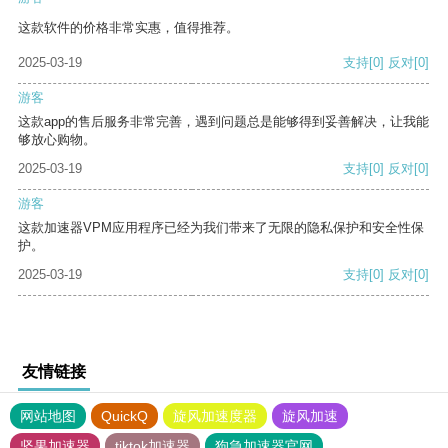
这款软件的价格非常实惠，值得推荐。
2025-03-19
支持
[0]
反对
[0]
游客
这款app的售后服务非常完善，遇到问题总是能够得到妥善解决，让我能
够放心购物。
2025-03-19
支持
[0]
反对
[0]
游客
这款加速器VPM应用程序已经为我们带来了无限的隐私保护和安全性保
护。
2025-03-19
支持
[0]
反对
[0]
友情链接
网站地图
QuickQ
旋风加速度器
旋风加速
坚果加速器
tiktok加速器
狗急加速器官网