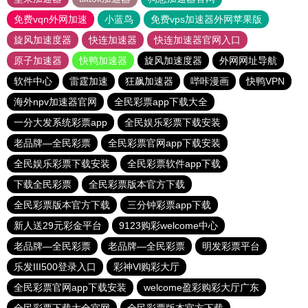
免费vqn外网加速
小蓝鸟
免费vps加速器外网苹果版
旋风加速度器
快连加速器
快连加速器官网入口
原子加速器
快鸭加速器
旋风加速度器
外网网址导航
软件中心
雷霆加速
狂飙加速器
哔咔漫画
快鸭VPN
海外npv加速器官网
全民彩票app下载大全
一分大发系统彩票app
全民娱乐彩票下载安装
老品牌—全民彩票
全民彩票官网app下载安装
全民娱乐彩票下载安装
全民彩票软件app下载
下载全民彩票
全民彩票版本官方下载
全民彩票版本官方下载
三分钟彩票app下载
新人送29元彩金平台
9123购彩welcome中心
老品牌—全民彩票
老品牌—全民彩票
明发彩票平台
乐发III500登录入口
彩神Vl购彩大厅
全民彩票官网app下载安装
welcome盈彩购彩大厅广东