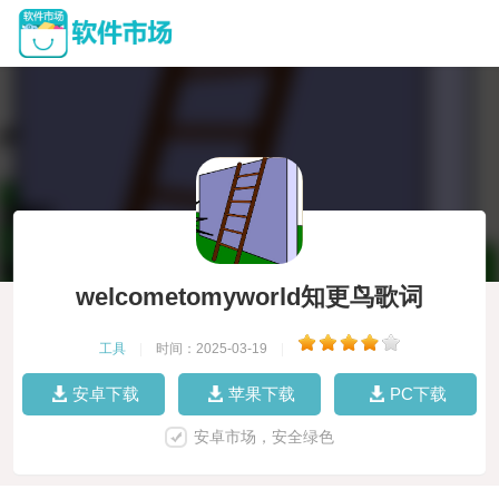
welcometomyworld知更鸟歌词
工具
|
时间：2025-03-19
|
安卓下载
苹果下载
PC下载
安卓市场，安全绿色