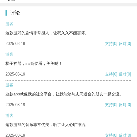
评论
游客
这款游戏的剧情非常感人，让我久久不能忘怀。
2025-03-19
支持
[0]
反对
[0]
游客
梯子神器，ins随便看，美美哒！
2025-03-19
支持
[0]
反对
[0]
游客
这款app就像我的社交平台，让我能够与志同道合的朋友一起交流。
2025-03-19
支持
[0]
反对
[0]
游客
这款游戏的音乐非常优美，听了让人心旷神怡。
2025-03-19
支持
[0]
反对
[0]