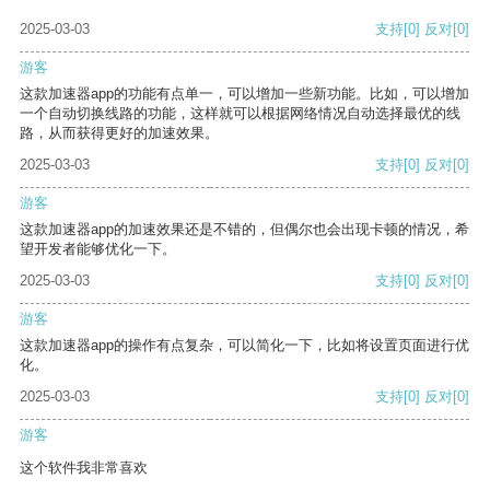
2025-03-03
支持
[0]
反对
[0]
游客
这款加速器app的功能有点单一，可以增加一些新功能。比如，可以增加
一个自动切换线路的功能，这样就可以根据网络情况自动选择最优的线
路，从而获得更好的加速效果。
2025-03-03
支持
[0]
反对
[0]
游客
这款加速器app的加速效果还是不错的，但偶尔也会出现卡顿的情况，希
望开发者能够优化一下。
2025-03-03
支持
[0]
反对
[0]
游客
这款加速器app的操作有点复杂，可以简化一下，比如将设置页面进行优
化。
2025-03-03
支持
[0]
反对
[0]
游客
这个软件我非常喜欢