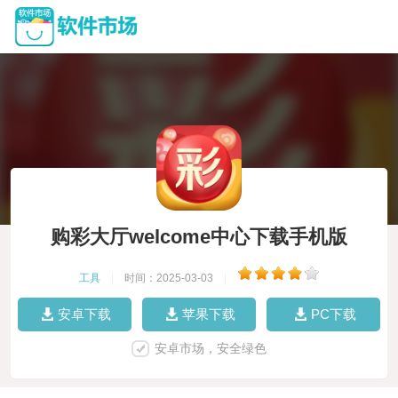
购彩大厅welcome中心下载手机版
工具
|
时间：2025-03-03
|
安卓下载
苹果下载
PC下载
安卓市场，安全绿色