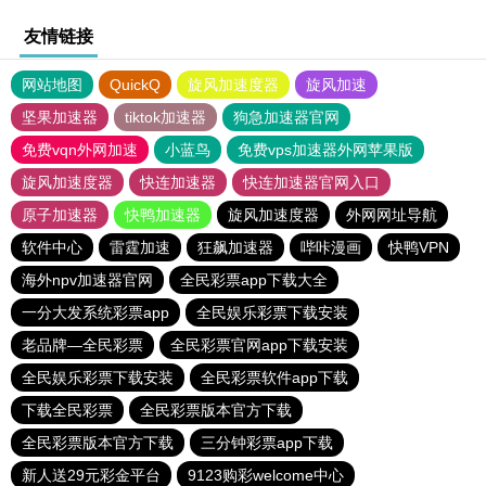
友情链接
网站地图
QuickQ
旋风加速度器
旋风加速
坚果加速器
tiktok加速器
狗急加速器官网
免费vqn外网加速
小蓝鸟
免费vps加速器外网苹果版
旋风加速度器
快连加速器
快连加速器官网入口
原子加速器
快鸭加速器
旋风加速度器
外网网址导航
软件中心
雷霆加速
狂飙加速器
哔咔漫画
快鸭VPN
海外npv加速器官网
全民彩票app下载大全
一分大发系统彩票app
全民娱乐彩票下载安装
老品牌—全民彩票
全民彩票官网app下载安装
全民娱乐彩票下载安装
全民彩票软件app下载
下载全民彩票
全民彩票版本官方下载
全民彩票版本官方下载
三分钟彩票app下载
新人送29元彩金平台
9123购彩welcome中心